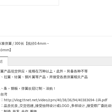
标准弹簧 / 300长【线径0.4mm ~
6.0mm】
述
弹簧产品现货供应，规格在万种以上，此外，另备各种不等
簧、拉簧、转簧、钢片簧等产品，并接受各类弹簧相关产品
线、条，钢板，弹簧欢迎订制、洽购！
：台湾
tp://vlog.ttnet.net/video/cprv/40/38/36/94/40383694-1IA.pdf
：品质优良 ,交货迅速 ,接受独特设计或LOGO ,多样设计 ,接受原厂委託设
制造 ,批发 ,合作 ,服务